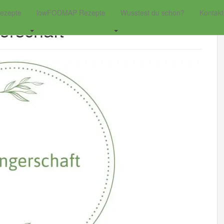
ezepte
lowFODMAP Rezepte
Wusstest du schon?
Kontakt
rschaft