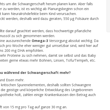
chts um die Schwangerschaft herum planen kann. Aber falls
r zu werden, ist es wichtig ab Planungsbeginn schon ein
t kann Neuralrohdefekte beim Kind verursachen.
ckt werden, deshalb wird dazu geraten, 550 μg Folsäure durch
llte darauf geachtet werden, dass hochwertige pflanzliche
Walnussöl zu sich genommen werden.
 eine auszureichende
Omega-3
Versorgung absolut wichtig. Da
sch pro Woche eher weniger gut umsetzbar sind, wird hier auf
ens 200 mg DHA empfohlen.
ehr Proteine zu sich nehmen, damit sie selbst und das Baby
zeiten gerne etwas mehr Bohnen, Linsen, Tofu/Tempeh, etc.
rau während der Schwangerschaft mehr?
und Eisen mehr.
 kritischen Spurenelementen, deshalb sollten Schwangere
 die geistige und körperliche Entwicklung des Ungeborenen
 Apotheke holt, zahlen einige Krankenkassen den Betrag auch
ft von 15 mg pro Tag auf ganze 30 mg an.