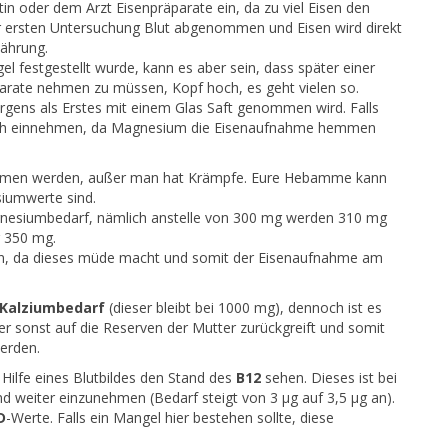
in oder dem Arzt Eisenpräparate ein, da zu viel Eisen den
er ersten Untersuchung Blut abgenommen und Eisen wird direkt
ährung.
 festgestellt wurde, kann es aber sein, dass später einer
räparate nehmen zu müssen, Kopf hoch, es geht vielen so.
orgens als Erstes mit einem Glas Saft genommen wird. Falls
eich einnehmen, da Magnesium die Eisenaufnahme hemmen
men werden, außer man hat Krämpfe. Eure Hebamme kann
siumwerte sind.
gnesiumbedarf, nämlich anstelle von 300 mg werden 310 mg
r 350 mg.
n, da dieses müde macht und somit der Eisenaufnahme am
Kalziumbedarf
(dieser bleibt bei 1000 mg), dennoch ist es
er sonst auf die Reserven der Mutter zurückgreift und somit
erden.
Hilfe eines Blutbildes den Stand des
B12
sehen. Dieses ist bei
 weiter einzunehmen (Bedarf steigt von 3 μg auf 3,5 μg an).
D
-Werte. Falls ein Mangel hier bestehen sollte, diese