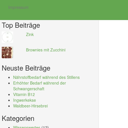
Impressum
Suche
nach:
Top Beiträge
Zink
Brownies mit Zucchini
Neuste Beiträge
Nährstoffbedarf während des Stillens
Erhöhter Bedarf während der
Schwangerschaft
Vitamin B12
Ingwerkekse
Waldbeer-Hirsebrei
Kategorien
Wissenswertes
(12)