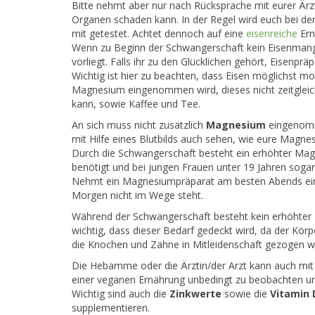
Bitte nehmt aber nur nach Rücksprache mit eurer Ärzt
Organen schaden kann. In der Regel wird euch bei d
mit getestet. Achtet dennoch auf eine
eisenreiche
Ern
Wenn zu Beginn der Schwangerschaft kein Eisenmangel
vorliegt. Falls ihr zu den Glücklichen gehört, Eisenp
Wichtig ist hier zu beachten, dass Eisen möglichst m
Magnesium eingenommen wird, dieses nicht zeitgl
kann, sowie Kaffee und Tee.
An sich muss nicht zusätzlich
Magnesium
eingenom
mit Hilfe eines Blutbilds auch sehen, wie eure Magne
Durch die Schwangerschaft besteht ein erhöhter Ma
benötigt und bei jungen Frauen unter 19 Jahren soga
Nehmt ein Magnesiumpräparat am besten Abends ei
Morgen nicht im Wege steht.
Während der Schwangerschaft besteht kein erhöhter
wichtig, dass dieser Bedarf gedeckt wird, da der Körp
die Knochen und Zähne in Mitleidenschaft gezogen w
Die Hebamme oder die Ärztin/der Arzt kann auch mit 
einer veganen Ernährung unbedingt zu beobachten und
Wichtig sind auch die
Zinkwerte
sowie die
Vitamin 
supplementieren.