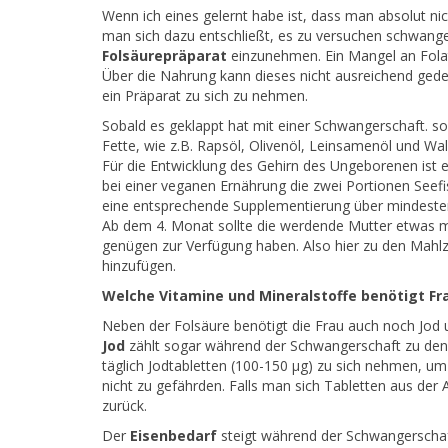
Wenn ich eines gelernt habe ist, dass man absolut ni
man sich dazu entschließt, es zu versuchen schwange
Folsäurepräparat
einzunehmen. Ein Mangel an Fola
Über die Nahrung kann dieses nicht ausreichend gede
ein Präparat zu sich zu nehmen.
Sobald es geklappt hat mit einer Schwangerschaft. so
Fette, wie z.B. Rapsöl, Olivenöl, Leinsamenöl und 
Für die Entwicklung des Gehirn des Ungeborenen ist
bei einer veganen Ernährung die zwei Portionen Seefi
eine entsprechende Supplementierung über mindest
Ab dem 4. Monat sollte die werdende Mutter etwas m
genügen zur Verfügung haben. Also hier zu den Mahl
hinzufügen.
Welche Vitamine und Mineralstoffe benötigt F
Neben der Folsäure benötigt die Frau auch noch Jod 
Jod
zählt sogar während der Schwangerschaft zu den
täglich Jodtabletten (100-150 μg) zu sich nehmen, um
nicht zu gefährden. Falls man sich Tabletten aus der
zurück.
Der
Eisenbedarf
steigt während der Schwangerscha