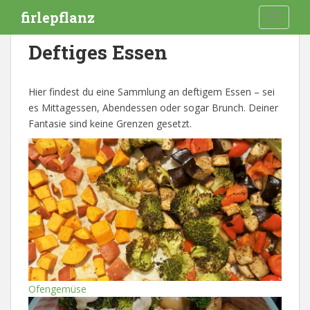
S
firlepflanz
TOGGLE
k
i
Deftiges Essen
p
t
o
Hier findest du eine Sammlung an deftigem Essen – sei
m
es Mittagessen, Abendessen oder sogar Brunch. Deiner
a
Fantasie sind keine Grenzen gesetzt.
i
n
c
o
n
t
e
n
t
Ofengemüse