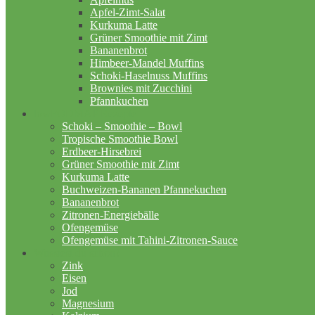
Apfel-Zimt-Salat
Kurkuma Latte
Grüner Smoothie mit Zimt
Bananenbrot
Himbeer-Mandel Muffins
Schoki-Haselnuss Muffins
Brownies mit Zucchini
Pfannkuchen
lowFODMAP Rezepte
Schoki – Smoothie – Bowl
Tropische Smoothie Bowl
Erdbeer-Hirsebrei
Grüner Smoothie mit Zimt
Kurkuma Latte
Buchweizen-Bananen Pfannekuchen
Bananenbrot
Zitronen-Energiebälle
Ofengemüse
Ofengemüse mit Tahini-Zitronen-Sauce
Wusstest du schon?
Zink
Eisen
Jod
Magnesium