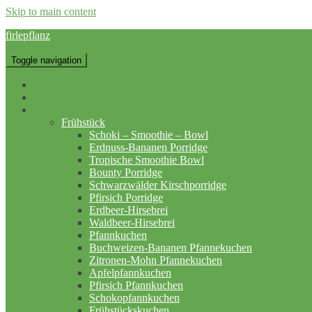
Skip to main content
firlepflanz
Toggle navigation
Über mich
Meine Angebote
Rezepte
Frühstück
Schoki – Smoothie – Bowl
Erdnuss-Bananen Porridge
Tropische Smoothie Bowl
Bounty Porridge
Schwarzwälder Kirschporridge
Pfirsich Porridge
Erdbeer-Hirsebrei
Waldbeer-Hirsebrei
Pfannkuchen
Buchweizen-Bananen Pfannekuchen
Zitronen-Mohn Pfannekuchen
Apfelpfannkuchen
Pfirsich Pfannkuchen
Schokopfannkuchen
Frühstückskuchen