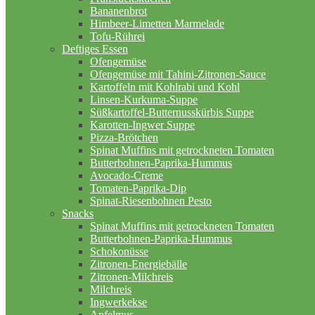
Bananenbrot
Himbeer-Limetten Marmelade
Tofu-Rührei
Deftiges Essen
Ofengemüse
Ofengemüse mit Tahini-Zitronen-Sauce
Kartoffeln mit Kohlrabi und Kohl
Linsen-Kurkuma-Suppe
Süßkartoffel-Butternusskürbis Suppe
Karotten-Ingwer Suppe
Pizza-Brötchen
Spinat Muffins mit getrockneten Tomaten
Butterbohnen-Paprika-Hummus
Avocado-Creme
Tomaten-Paprika-Dip
Spinat-Riesenbohnen Pesto
Snacks
Spinat Muffins mit getrockneten Tomaten
Butterbohnen-Paprika-Hummus
Schokonüsse
Zitronen-Energiebälle
Zitronen-Milchreis
Milchreis
Ingwerkekse
Apfelmus