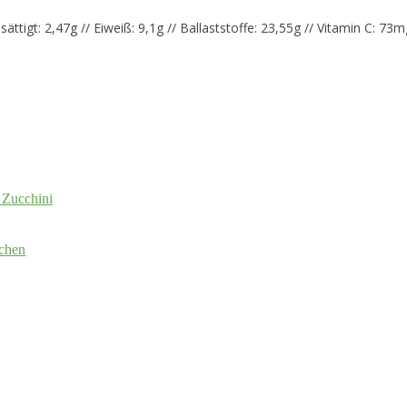
sättigt: 2,47g // Eiweiß: 9,1g // Ballaststoffe: 23,55g // Vitamin C: 
 Zucchini
chen