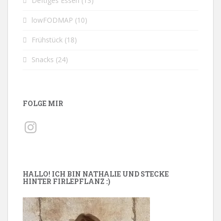
Deftiges Essen
(13)
lowFODMAP
(10)
Frühstück
(18)
Snacks
(24)
FOLGE MIR
Instagram
HALLO! ICH BIN NATHALIE UND STECKE
HINTER FIRLEPFLANZ :)